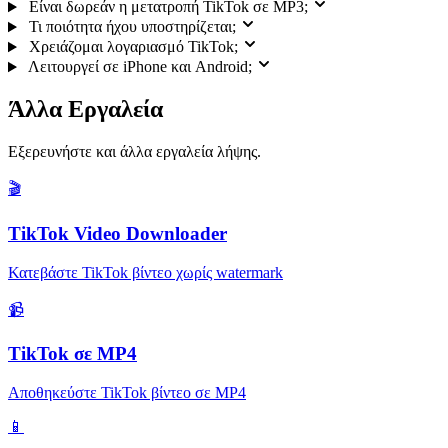
Είναι δωρεάν η μετατροπή TikTok σε MP3;
Τι ποιότητα ήχου υποστηρίζεται;
Χρειάζομαι λογαριασμό TikTok;
Λειτουργεί σε iPhone και Android;
Άλλα Εργαλεία
Εξερευνήστε και άλλα εργαλεία λήψης.
🎬
TikTok Video Downloader
Κατεβάστε TikTok βίντεο χωρίς watermark
📹
TikTok σε MP4
Αποθηκεύστε TikTok βίντεο σε MP4
📱