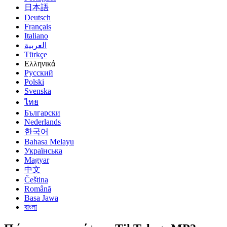
日本語
Deutsch
Français
Italiano
العربية
Türkçe
Ελληνικά
Русский
Polski
Svenska
ไทย
Български
Nederlands
한국어
Bahasa Melayu
Українська
Magyar
中文
Čeština
Română
Basa Jawa
বাংলা