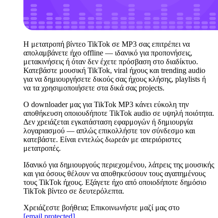
Η μετατροπή βίντεο TikTok σε MP3 σας επιτρέπει να
απολαμβάνετε ήχο offline — ιδανικό για προπονήσεις,
μετακινήσεις ή όταν δεν έχετε πρόσβαση στο διαδίκτυο.
Κατεβάστε μουσική TikTok, viral ήχους και trending audio
για να δημιουργήσετε δικούς σας ήχους κλήσης, playlists ή
να τα χρησιμοποιήσετε στα δικά σας projects.
Ο downloader μας για TikTok MP3 κάνει εύκολη την
αποθήκευση οποιουδήποτε TikTok audio σε υψηλή ποιότητα.
Δεν χρειάζεται εγκατάσταση εφαρμογών ή δημιουργία
λογαριασμού — απλώς επικολλήστε τον σύνδεσμο και
κατεβάστε. Είναι εντελώς δωρεάν με απεριόριστες
μετατροπές.
Ιδανικό για δημιουργούς περιεχομένου, λάτρεις της μουσικής
και για όσους θέλουν να αποθηκεύσουν τους αγαπημένους
τους TikTok ήχους. Εξάγετε ήχο από οποιοδήποτε δημόσιο
TikTok βίντεο σε δευτερόλεπτα.
Χρειάζεστε βοήθεια; Επικοινωνήστε μαζί μας στο
[email protected]