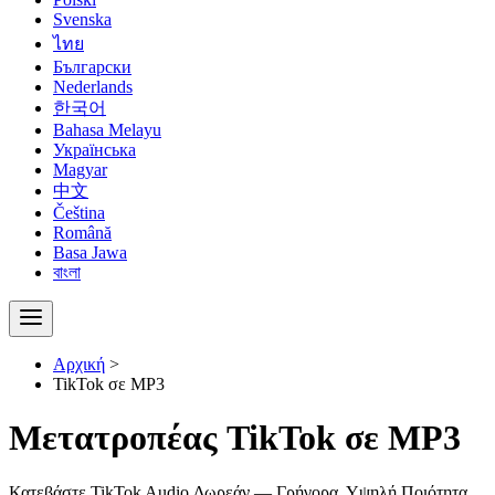
Svenska
ไทย
Български
Nederlands
한국어
Bahasa Melayu
Українська
Magyar
中文
Čeština
Română
Basa Jawa
বাংলা
Αρχική
>
TikTok σε MP3
Μετατροπέας TikTok σε MP3
Κατεβάστε TikTok Audio Δωρεάν — Γρήγορα, Υψηλή Ποιότητα,