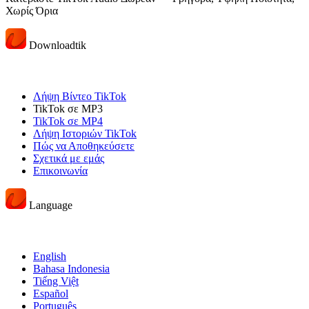
Χωρίς Όρια
Downloadtik
Λήψη Βίντεο TikTok
TikTok σε MP3
TikTok σε MP4
Λήψη Ιστοριών TikTok
Πώς να Αποθηκεύσετε
Σχετικά με εμάς
Επικοινωνία
Language
English
Bahasa Indonesia
Tiếng Việt
Español
Português