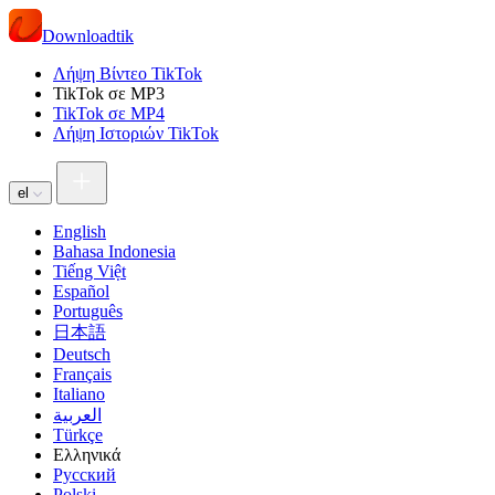
Downloadtik
Λήψη Βίντεο TikTok
TikTok σε MP3
TikTok σε MP4
Λήψη Ιστοριών TikTok
el
English
Bahasa Indonesia
Tiếng Việt
Español
Português
日本語
Deutsch
Français
Italiano
العربية
Türkçe
Ελληνικά
Русский
Polski