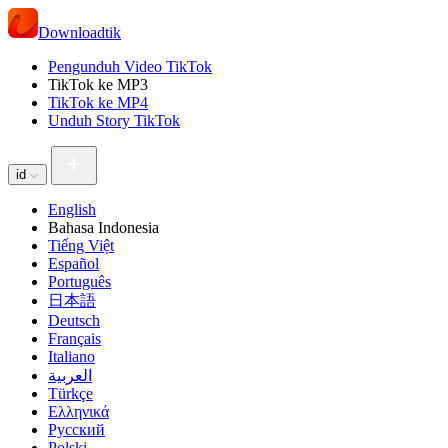
Downloadtik
Pengunduh Video TikTok
TikTok ke MP3
TikTok ke MP4
Unduh Story TikTok
id
English
Bahasa Indonesia
Tiếng Việt
Español
Português
日本語
Deutsch
Français
Italiano
العربية
Türkçe
Ελληνικά
Русский
Polski