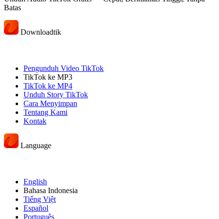
Batas
Downloadtik
Pengunduh Video TikTok
TikTok ke MP3
TikTok ke MP4
Unduh Story TikTok
Cara Menyimpan
Tentang Kami
Kontak
Language
English
Bahasa Indonesia
Tiếng Việt
Español
Português