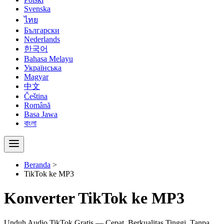
Svenska
ไทย
Български
Nederlands
한국어
Bahasa Melayu
Українська
Magyar
中文
Čeština
Română
Basa Jawa
বাংলা
Beranda
>
TikTok ke MP3
Konverter TikTok ke MP3
Unduh Audio TikTok Gratis — Cepat, Berkualitas Tinggi, Tanpa