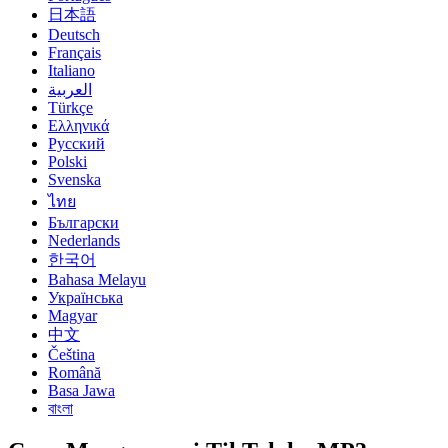
日本語
Deutsch
Français
Italiano
العربية
Türkçe
Ελληνικά
Русский
Polski
Svenska
ไทย
Български
Nederlands
한국어
Bahasa Melayu
Українська
Magyar
中文
Čeština
Română
Basa Jawa
বাংলা