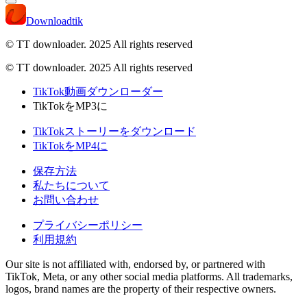
Downloadtik
© TT downloader. 2025
All rights reserved
© TT downloader. 2025 All rights reserved
TikTok動画ダウンローダー
TikTokをMP3に
TikTokストーリーをダウンロード
TikTokをMP4に
保存方法
私たちについて
お問い合わせ
プライバシーポリシー
利用規約
Our site is not affiliated with, endorsed by, or partnered with
TikTok, Meta, or any other social media platforms. All trademarks,
logos, brand names are the property of their respective owners.