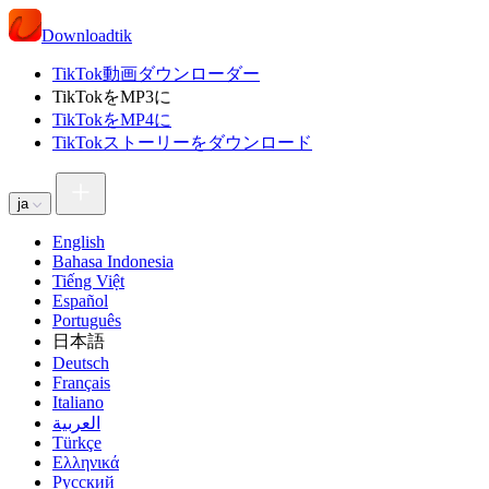
Downloadtik
TikTok動画ダウンローダー
TikTokをMP3に
TikTokをMP4に
TikTokストーリーをダウンロード
ja
English
Bahasa Indonesia
Tiếng Việt
Español
Português
日本語
Deutsch
Français
Italiano
العربية
Türkçe
Ελληνικά
Русский