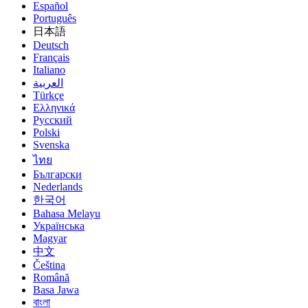
Español
Português
日本語
Deutsch
Français
Italiano
العربية
Türkçe
Ελληνικά
Русский
Polski
Svenska
ไทย
Български
Nederlands
한국어
Bahasa Melayu
Українська
Magyar
中文
Čeština
Română
Basa Jawa
বাংলা