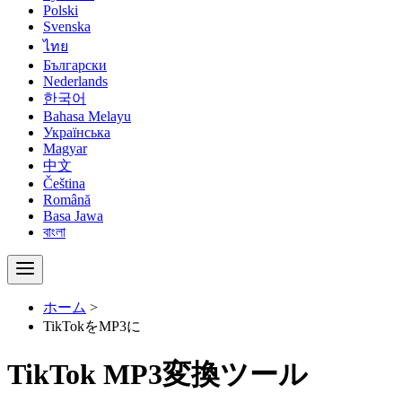
Polski
Svenska
ไทย
Български
Nederlands
한국어
Bahasa Melayu
Українська
Magyar
中文
Čeština
Română
Basa Jawa
বাংলা
ホーム
>
TikTokをMP3に
TikTok MP3変換ツール