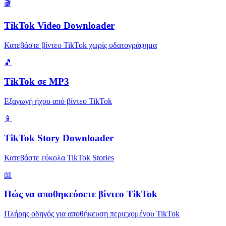
🎬
TikTok Video Downloader
Κατεβάστε βίντεο TikTok χωρίς υδατογράφημα
🎵
TikTok σε MP3
Εξαγωγή ήχου από βίντεο TikTok
📱
TikTok Story Downloader
Κατεβάστε εύκολα TikTok Stories
📖
Πώς να αποθηκεύσετε βίντεο TikTok
Πλήρης οδηγός για αποθήκευση περιεχομένου TikTok