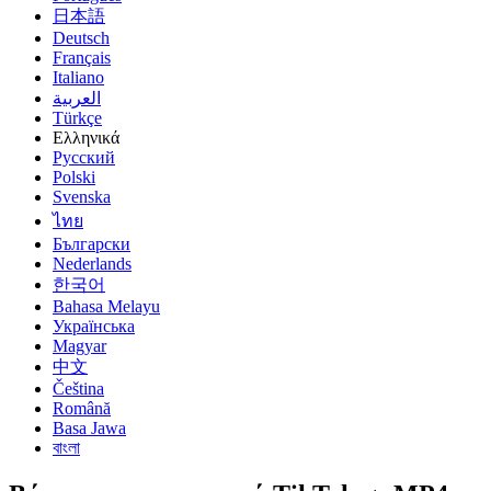
日本語
Deutsch
Français
Italiano
العربية
Türkçe
Ελληνικά
Русский
Polski
Svenska
ไทย
Български
Nederlands
한국어
Bahasa Melayu
Українська
Magyar
中文
Čeština
Română
Basa Jawa
বাংলা