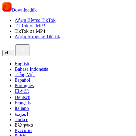
Downloadtik
Λήψη Βίντεο TikTok
TikTok σε MP3
TikTok σε MP4
Λήψη Ιστοριών TikTok
el
English
Bahasa Indonesia
Tiếng Việt
Español
Português
日本語
Deutsch
Français
Italiano
العربية
Türkçe
Ελληνικά
Русский
Polski