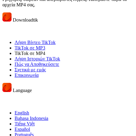
αρχεία MP4 σας.
Downloadtik
Λήψη Βίντεο TikTok
TikTok σε MP3
TikTok σε MP4
Λήψη Ιστοριών TikTok
Πώς να Αποθηκεύσετε
Σχετικά με εμάς
Επικοινωνία
Language
English
Bahasa Indonesia
Tiếng Việt
Español
Português