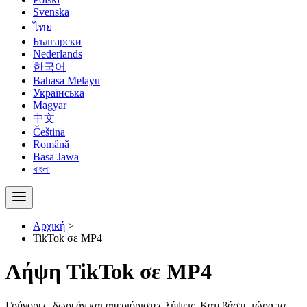
Svenska
ไทย
Български
Nederlands
한국어
Bahasa Melayu
Українська
Magyar
中文
Čeština
Română
Basa Jawa
বাংলা
Αρχική
>
TikTok σε MP4
Λήψη TikTok σε MP4
Γρήγορες, δωρεάν και απεριόριστες λήψεις. Κατεβάστε τώρα τα