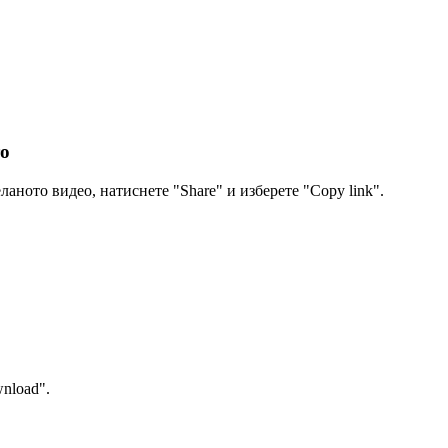
то
аното видео, натиснете "Share" и изберете "Copy link".
nload".