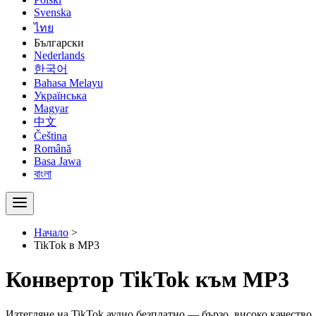
Svenska
ไทย
Български
Nederlands
한국어
Bahasa Melayu
Українська
Magyar
中文
Čeština
Română
Basa Jawa
বাংলা
Начало
>
TikTok в MP3
Конвертор TikTok към MP3
Изтегляне на TikTok аудио безплатно — бързо, високо качество,