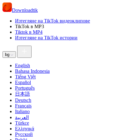
Downloadtik
Изтегляне на TikTok видеоклипове
TikTok в MP3
Tiktok в MP4
Изтегляне на TikTok истории
bg
English
Bahasa Indonesia
Tiếng Việt
Español
Português
日本語
Deutsch
Français
Italiano
العربية
Türkçe
Ελληνικά
Русский
Polski