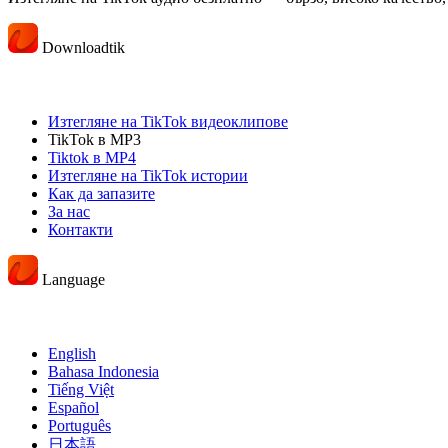
Downloadtik
Изтегляне на TikTok видеоклипове
TikTok в MP3
Tiktok в MP4
Изтегляне на TikTok истории
Как да запазите
За нас
Контакти
Language
English
Bahasa Indonesia
Tiếng Việt
Español
Português
日本語