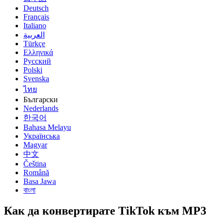
Deutsch
Français
Italiano
العربية
Türkçe
Ελληνικά
Русский
Polski
Svenska
ไทย
Български
Nederlands
한국어
Bahasa Melayu
Українська
Magyar
中文
Čeština
Română
Basa Jawa
বাংলা
Как да конвертирате TikTok към MP3