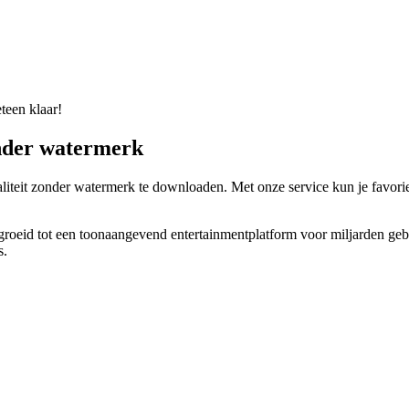
teen klaar!
nder watermerk
liteit zonder watermerk te downloaden. Met onze service kun je favori
roeid tot een toonaangevend entertainmentplatform voor miljarden gebr
s.