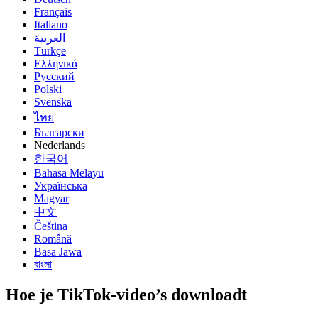
Français
Italiano
العربية
Türkçe
Ελληνικά
Русский
Polski
Svenska
ไทย
Български
Nederlands
한국어
Bahasa Melayu
Українська
Magyar
中文
Čeština
Română
Basa Jawa
বাংলা
Hoe je TikTok-video’s downloadt