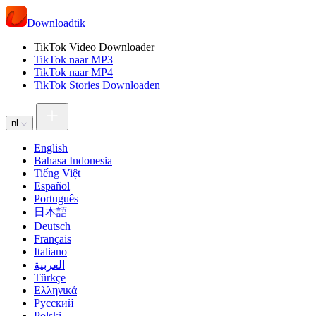
Downloadtik
TikTok Video Downloader
TikTok naar MP3
TikTok naar MP4
TikTok Stories Downloaden
nl
English
Bahasa Indonesia
Tiếng Việt
Español
Português
日本語
Deutsch
Français
Italiano
العربية
Türkçe
Ελληνικά
Русский
Polski