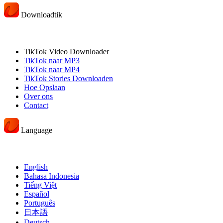
Downloadtik
TikTok Video Downloader
TikTok naar MP3
TikTok naar MP4
TikTok Stories Downloaden
Hoe Opslaan
Over ons
Contact
Language
English
Bahasa Indonesia
Tiếng Việt
Español
Português
日本語
Deutsch