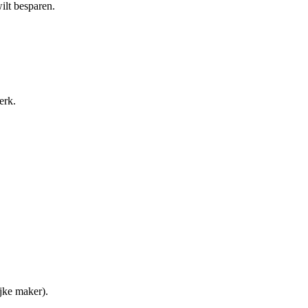
ilt besparen.
erk.
ijke maker).