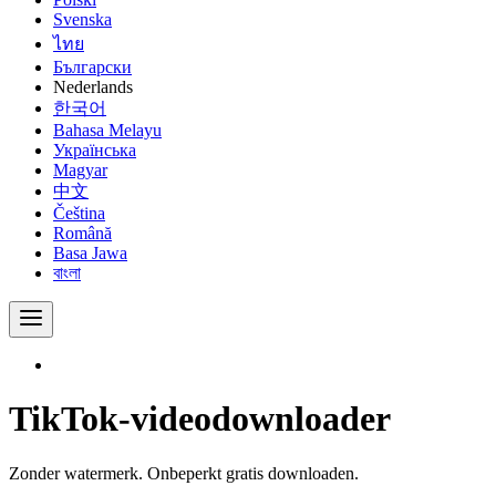
Svenska
ไทย
Български
Nederlands
한국어
Bahasa Melayu
Українська
Magyar
中文
Čeština
Română
Basa Jawa
বাংলা
TikTok-videodownloader
Zonder watermerk. Onbeperkt gratis downloaden.