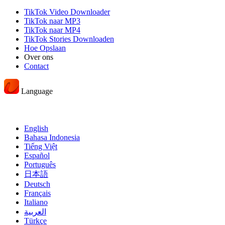
TikTok Video Downloader
TikTok naar MP3
TikTok naar MP4
TikTok Stories Downloaden
Hoe Opslaan
Over ons
Contact
Language
English
Bahasa Indonesia
Tiếng Việt
Español
Português
日本語
Deutsch
Français
Italiano
العربية
Türkçe