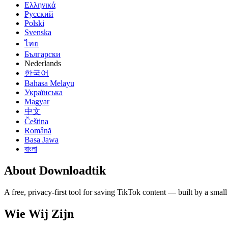
Ελληνικά
Русский
Polski
Svenska
ไทย
Български
Nederlands
한국어
Bahasa Melayu
Українська
Magyar
中文
Čeština
Română
Basa Jawa
বাংলা
About Downloadtik
A free, privacy-first tool for saving TikTok content — built by a smal
Wie Wij Zijn