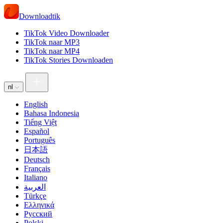
Downloadtik
TikTok Video Downloader
TikTok naar MP3
TikTok naar MP4
TikTok Stories Downloaden
nl
English
Bahasa Indonesia
Tiếng Việt
Español
Português
日本語
Deutsch
Français
Italiano
العربية
Türkçe
Ελληνικά
Русский
Polski