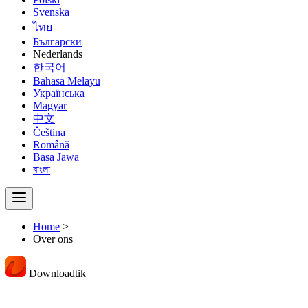
Svenska
ไทย
Български
Nederlands
한국어
Bahasa Melayu
Українська
Magyar
中文
Čeština
Română
Basa Jawa
বাংলা
Home
>
Over ons
Downloadtik