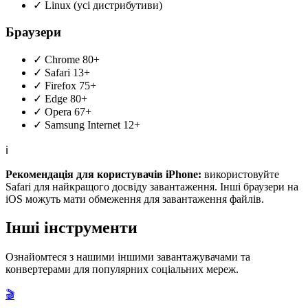
✓
Linux (усі дистрибутиви)
Браузери
✓
Chrome 80+
✓
Safari 13+
✓
Firefox 75+
✓
Edge 80+
✓
Opera 67+
✓
Samsung Internet 12+
ℹ️
Рекомендація для користувачів iPhone:
використовуйте
Safari для найкращого досвіду завантаження. Інші браузери на
iOS можуть мати обмеження для завантаження файлів.
Інші інструменти
Ознайомтеся з нашими іншими завантажувачами та
конвертерами для популярних соціальних мереж.
🎬