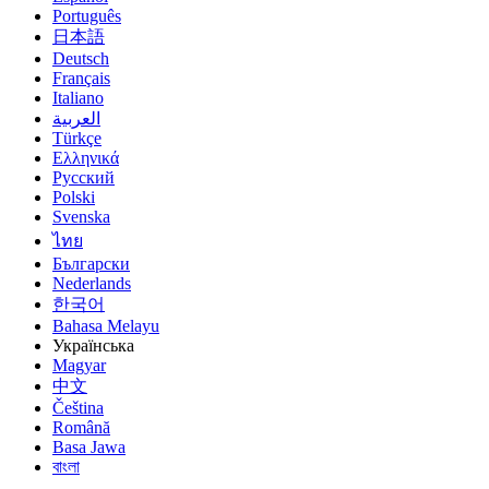
Português
日本語
Deutsch
Français
Italiano
العربية
Türkçe
Ελληνικά
Русский
Polski
Svenska
ไทย
Български
Nederlands
한국어
Bahasa Melayu
Українська
Magyar
中文
Čeština
Română
Basa Jawa
বাংলা