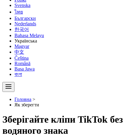
Svenska
ไทย
Български
Nederlands
한국어
Bahasa Melayu
Українська
Magyar
中文
Čeština
Română
Basa Jawa
বাংলা
Головна
>
Як зберегти
Зберігайте кліпи TikTok без
водяного знака