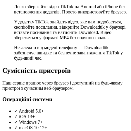
Легко зберігайте відео TikTok на Android або iPhone без
встановлення додатків. Просто використовуйте браузер.
У додатку TikTok знайдіть відео, яке вам подобається,
скопіюйте посилання, відкрийте Downloadtik у браузері,
вставте посилання та натисніть Download. Відео
збережеться у форматі MP4 без водяного знака.
Незалежно від моделі телефону — Downloadtik
забезпечує швидке та безпечне завантаження TikTok у
будь-який час.
Сумісність пристроїв
Наш сервіс працює через браузер і доступний на будь-якому
пристрої з сучасним веб-браузером.
Операційні системи
✓
Android 5.0+
✓
iOS 13+
✓
Windows 7+
✓
macOS 10.12+