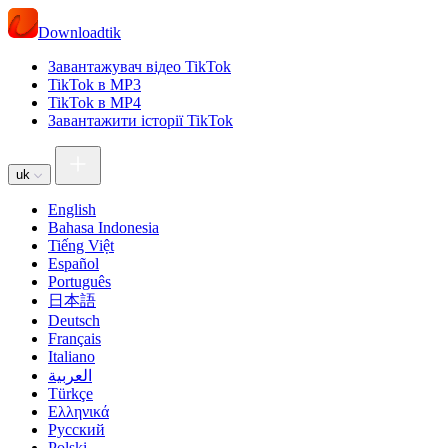
Downloadtik
Завантажувач відео TikTok
TikTok в MP3
TikTok в MP4
Завантажити історії TikTok
uk
English
Bahasa Indonesia
Tiếng Việt
Español
Português
日本語
Deutsch
Français
Italiano
العربية
Türkçe
Ελληνικά
Русский
Polski