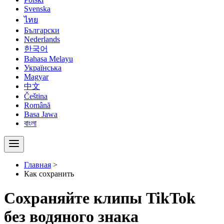
Svenska
ไทย
Български
Nederlands
한국어
Bahasa Melayu
Українська
Magyar
中文
Čeština
Română
Basa Jawa
বাংলা
Главная
>
Как сохранить
Сохраняйте клипы TikTok
без водяного знака