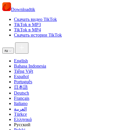
Downloadtik
Скачать видео TikTok
TikTok в MP3
TikTok в MP4
Скачать истории TikTok
ru
English
Bahasa Indonesia
Tiếng Việt
Español
Português
日本語
Deutsch
Français
Italiano
العربية
Türkçe
Ελληνικά
Русский
Polski