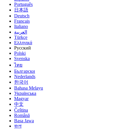
Português
日本語
Deutsch
Français
Italiano
العربية
Türkçe
Ελληνικά
Русский
Polski
Svenska
ไทย
Български
Nederlands
한국어
Bahasa Melayu
Українська
Magyar
中文
Čeština
Română
Basa Jawa
বাংলা