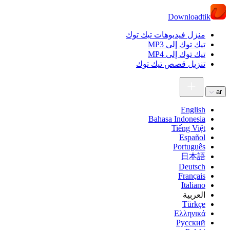
Downloadtik
منزل فيديوهات تيك توك
تيك توك إلى MP3
تيك توك إلى MP4
تنزيل قصص تيك توك
ar
English
Bahasa Indonesia
Tiếng Việt
Español
Português
日本語
Deutsch
Français
Italiano
العربية
Türkçe
Ελληνικά
Русский