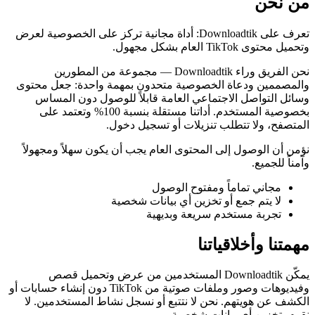
من نحن
تعرف على Downloadtik: أداة مجانية تركز على الخصوصية لعرض
وتحميل محتوى TikTok العام بشكل مجهول.
نحن الفريق وراء Downloadtik — مجموعة من المطورين
والمصممين ودعاة الخصوصية متحدون بمهمة واحدة: جعل محتوى
وسائل التواصل الاجتماعي العامة قابلاً للوصول دون المساس
بخصوصية المستخدم. أداتنا مستقلة بنسبة 100% وتعتمد على
المتصفح، ولا تتطلب تنزيلات أو تسجيل دخول.
نؤمن أن الوصول إلى المحتوى العام يجب أن يكون سهلاً ومجهولاً
وآمناً للجميع.
مجاني تماماً ومفتوح الوصول
لا يتم جمع أو تخزين أي بيانات شخصية
تجربة مستخدم سريعة وبديهية
مهمتنا وأخلاقياتنا
يمكّن Downloadtik المستخدمين من عرض وتحميل قصص
وفيديوهات وصور وملفات صوتية من TikTok دون إنشاء حسابات أو
الكشف عن هويتهم. نحن لا نتتبع أو نسجل نشاط المستخدمين. لا
نقوم بتخزين أي بيانات شخصية.