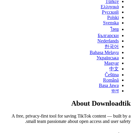
Türkçe
Ελληνικά
Русский
Polski
Svenska
ไทย
Български
Nederlands
한국어
Bahasa Melayu
Українська
Magyar
中文
Čeština
Română
Basa Jawa
বাংলা
About Downloadtik
A free, privacy-first tool for saving TikTok content — built by a
small team passionate about open access and user safety.