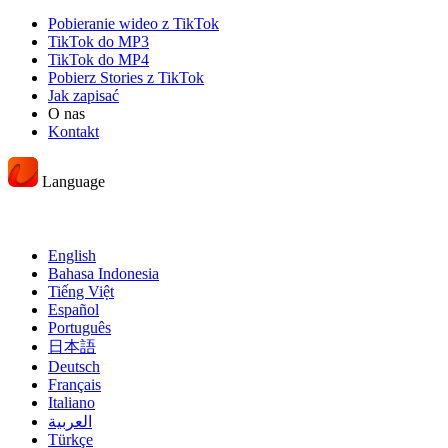
Pobieranie wideo z TikTok
TikTok do MP3
TikTok do MP4
Pobierz Stories z TikTok
Jak zapisać
O nas
Kontakt
Language
English
Bahasa Indonesia
Tiếng Việt
Español
Português
日本語
Deutsch
Français
Italiano
العربية
Türkçe