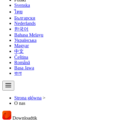
Svenska
ไทย
Български
Nederlands
한국어
Bahasa Melayu
Українська
Magyar
中文
Čeština
Română
Basa Jawa
বাংলা
Strona główna
>
O nas
Downloadtik