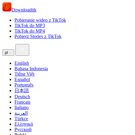
Downloadtik
Pobieranie wideo z TikTok
TikTok do MP3
TikTok do MP4
Pobierz Stories z TikTok
pl
English
Bahasa Indonesia
Tiếng Việt
Español
Português
日本語
Deutsch
Français
Italiano
العربية
Türkçe
Ελληνικά
Русский
Polski