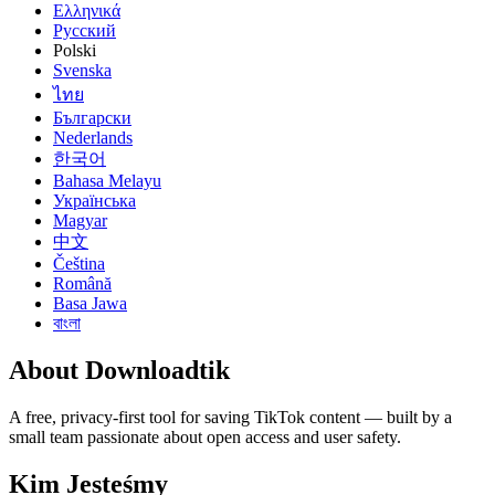
Ελληνικά
Русский
Polski
Svenska
ไทย
Български
Nederlands
한국어
Bahasa Melayu
Українська
Magyar
中文
Čeština
Română
Basa Jawa
বাংলা
About Downloadtik
A free, privacy-first tool for saving TikTok content — built by a
small team passionate about open access and user safety.
Kim Jesteśmy