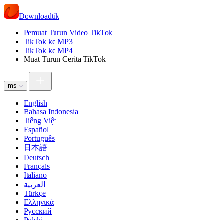
Downloadtik
Pemuat Turun Video TikTok
TikTok ke MP3
TikTok ke MP4
Muat Turun Cerita TikTok
ms
English
Bahasa Indonesia
Tiếng Việt
Español
Português
日本語
Deutsch
Français
Italiano
العربية
Türkçe
Ελληνικά
Русский
Polski