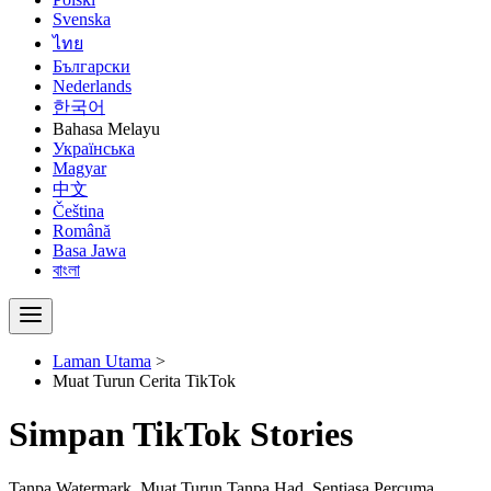
Svenska
ไทย
Български
Nederlands
한국어
Bahasa Melayu
Українська
Magyar
中文
Čeština
Română
Basa Jawa
বাংলা
Laman Utama
>
Muat Turun Cerita TikTok
Simpan TikTok Stories
Tanpa Watermark. Muat Turun Tanpa Had. Sentiasa Percuma.