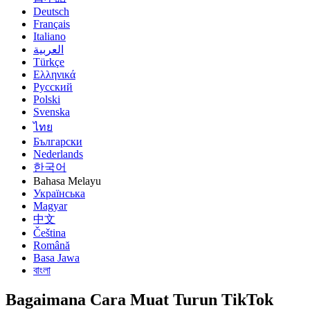
Deutsch
Français
Italiano
العربية
Türkçe
Ελληνικά
Русский
Polski
Svenska
ไทย
Български
Nederlands
한국어
Bahasa Melayu
Українська
Magyar
中文
Čeština
Română
Basa Jawa
বাংলা
Bagaimana Cara Muat Turun TikTok