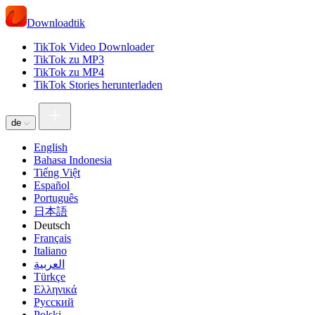
Downloadtik
TikTok Video Downloader
TikTok zu MP3
TikTok zu MP4
TikTok Stories herunterladen
de
English
Bahasa Indonesia
Tiếng Việt
Español
Português
日本語
Deutsch
Français
Italiano
العربية
Türkçe
Ελληνικά
Русский
Polski