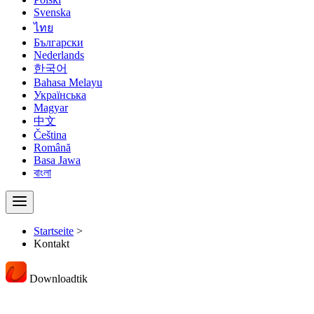
Svenska
ไทย
Български
Nederlands
한국어
Bahasa Melayu
Українська
Magyar
中文
Čeština
Română
Basa Jawa
বাংলা
Startseite
>
Kontakt
Downloadtik