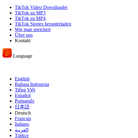
TikTok Video Downloader
TikTok zu MP3
TikTok zu MP4
TikTok Stories herunterladen
Wie man speichert
Über uns
Kontakt
Language
English
Bahasa Indonesia
Tiếng Việt
Español
Português
日本語
Deutsch
Français
Italiano
العربية
Türkçe